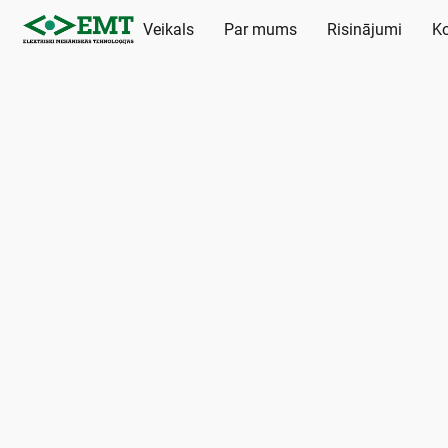
Veikals
Par mums
Risinājumi
Ko