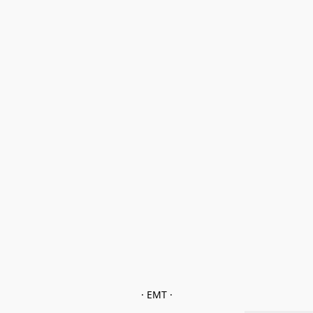
· EMT ·