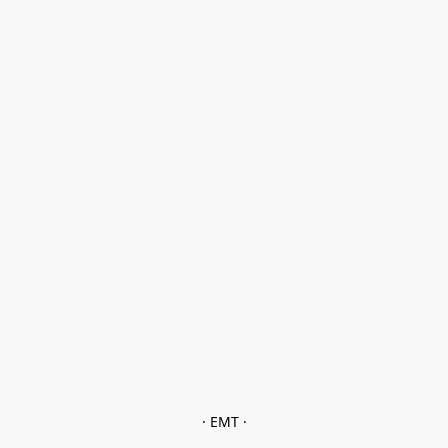
· EMT ·