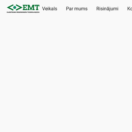
Veikals
Par mums
Risinājumi
Ko