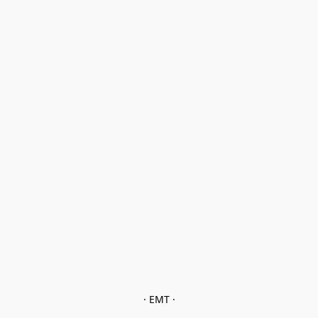
· EMT ·