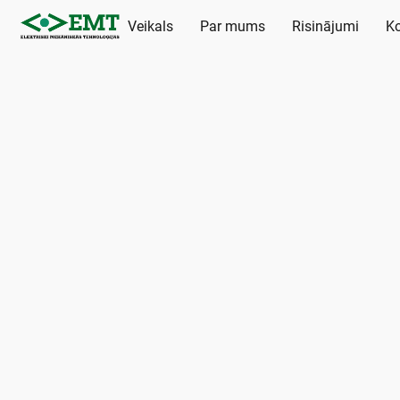
Veikals
Par mums
Risinājumi
Ko