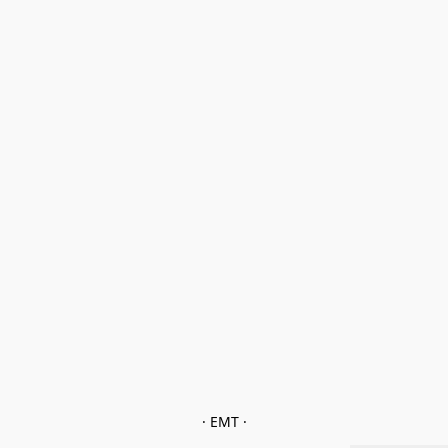
· EMT ·