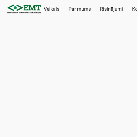
Veikals
Par mums
Risinājumi
Ko