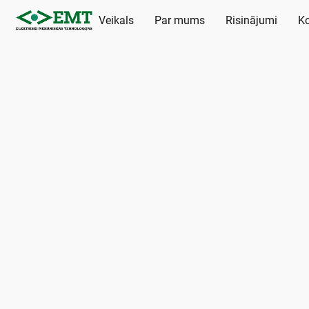
Veikals
Par mums
Risinājumi
Ko