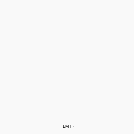
· EMT ·