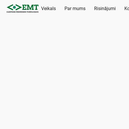
Veikals
Par mums
Risinājumi
Ko