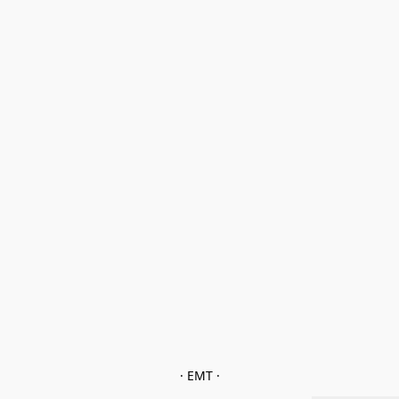
· EMT ·