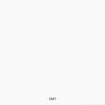
· EMT ·