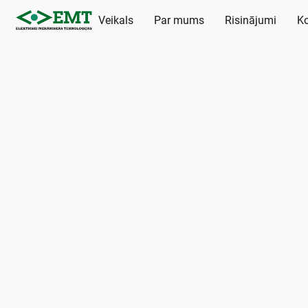
Veikals
Par mums
Risinājumi
Ko