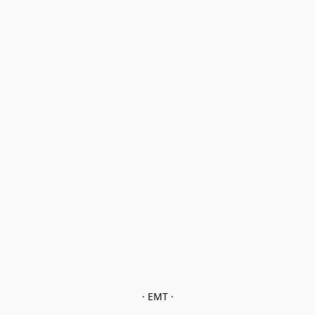
· EMT ·