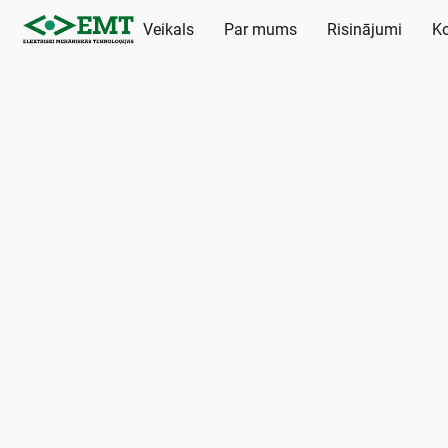
Veikals
Par mums
Risinājumi
Ko