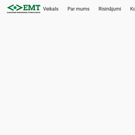
Veikals
Par mums
Risinājumi
Ko