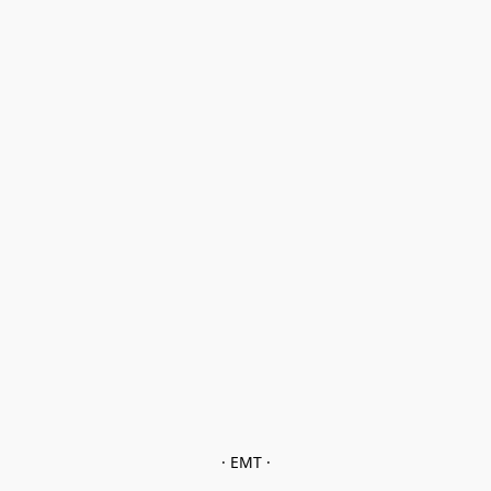
· EMT ·