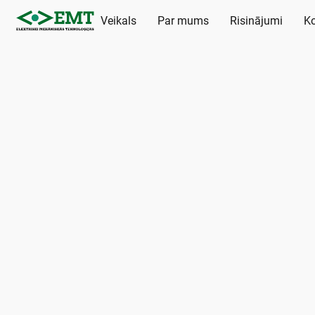
Veikals
Par mums
Risinājumi
Ko