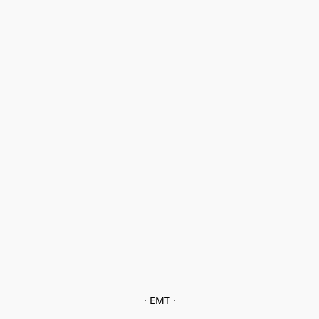
· EMT ·