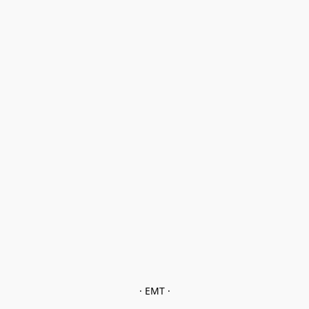
· EMT ·