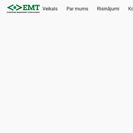
Veikals
Par mums
Risinājumi
Ko