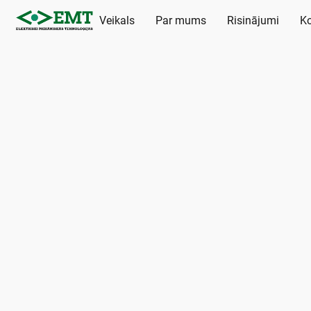
Veikals
Par mums
Risinājumi
Ko