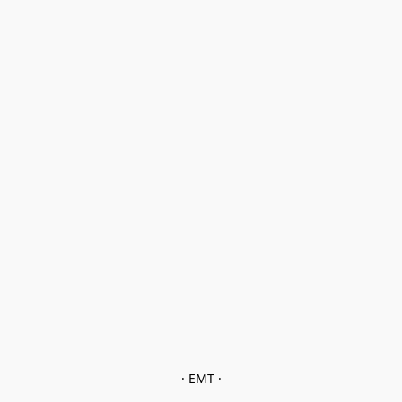
· EMT ·