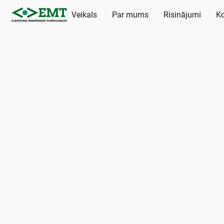
Veikals
Par mums
Risinājumi
Ko