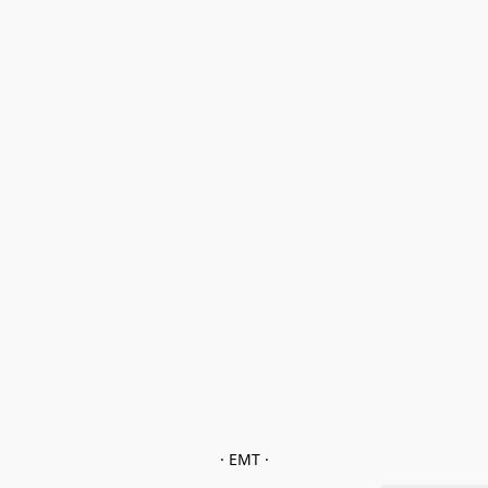
· EMT ·