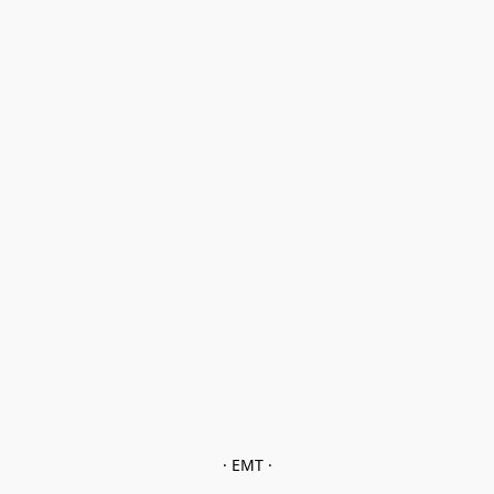
· EMT ·