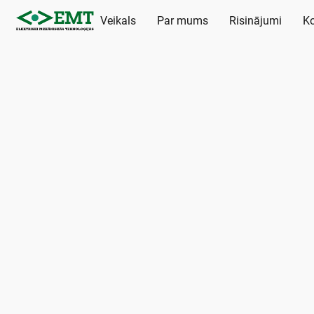
Veikals
Par mums
Risinājumi
Ko