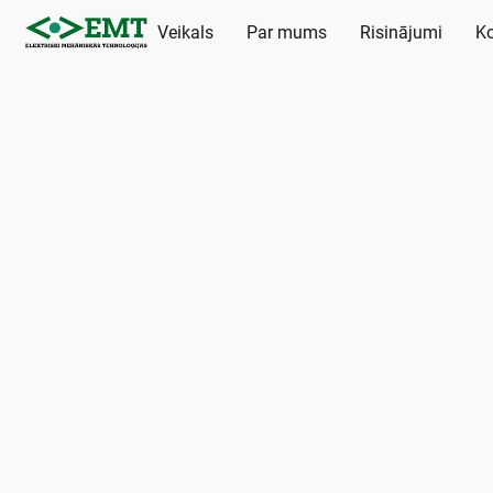
Veikals
Par mums
Risinājumi
Ko