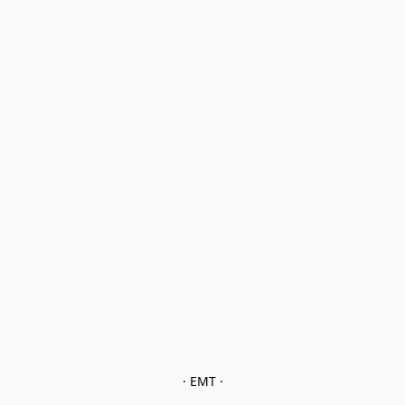
· EMT ·