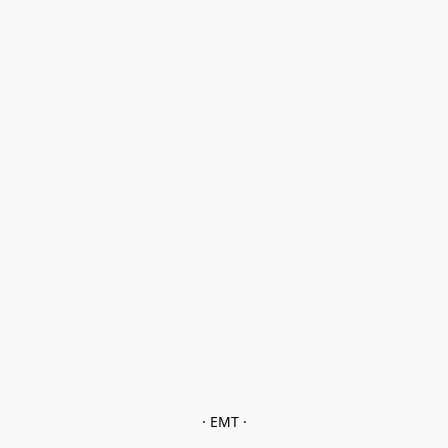
· EMT ·