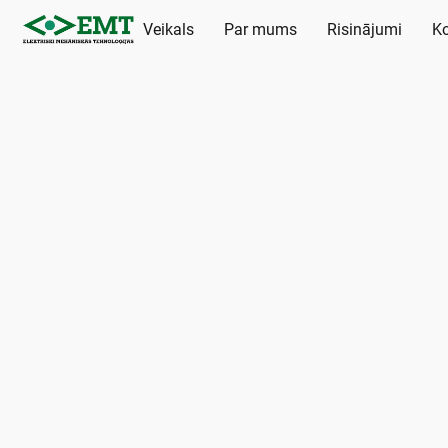
Veikals
Par mums
Risinājumi
Ko