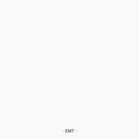
· EMT ·