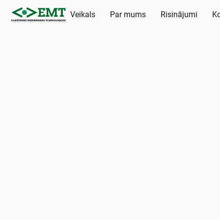
Veikals
Par mums
Risinājumi
Ko