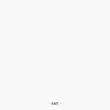
· EMT ·