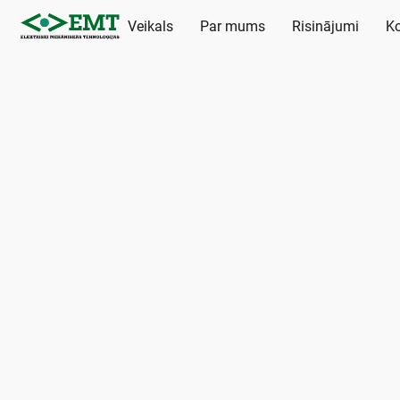
Veikals
Par mums
Risinājumi
Ko