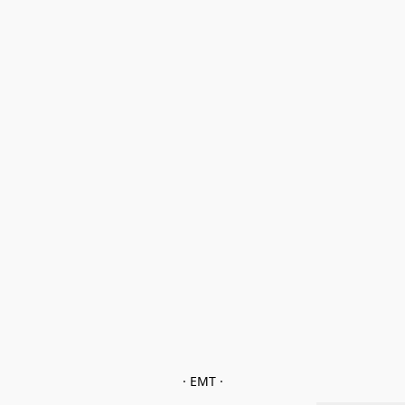
· EMT ·