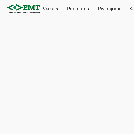
Veikals
Par mums
Risinājumi
Ko