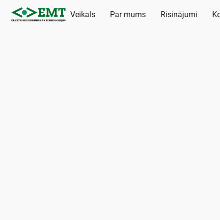
Veikals
Par mums
Risinājumi
Ko