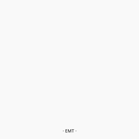
· EMT ·