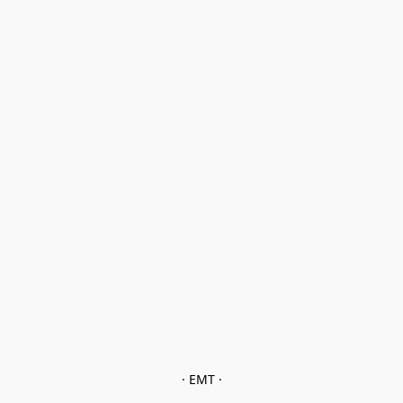
· EMT ·