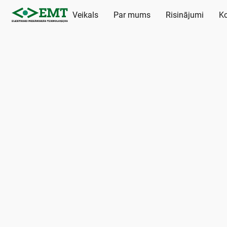
Veikals
Par mums
Risinājumi
Ko