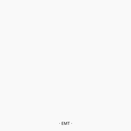
· EMT ·