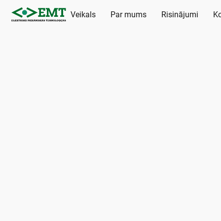
Veikals
Par mums
Risinājumi
Ko