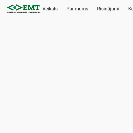
Veikals
Par mums
Risinājumi
Ko