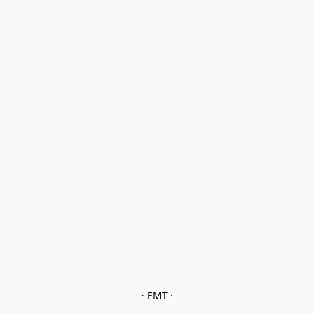
· EMT ·