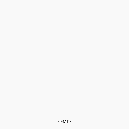
· EMT ·