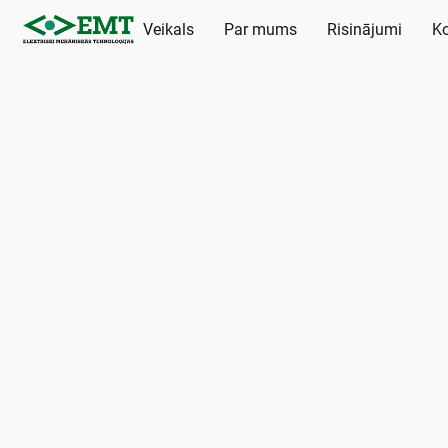
Veikals
Par mums
Risinājumi
Ko