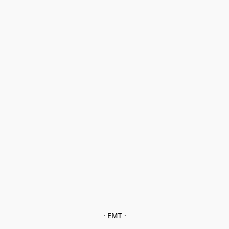
· EMT ·