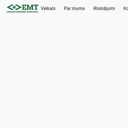
Veikals
Par mums
Risinājumi
Ko