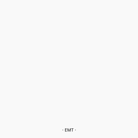
· EMT ·