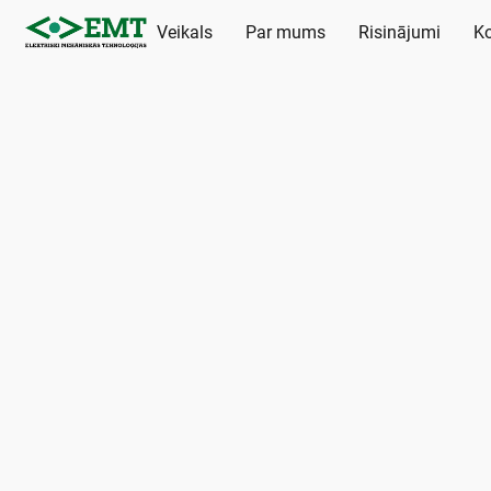
Veikals
Par mums
Risinājumi
Ko