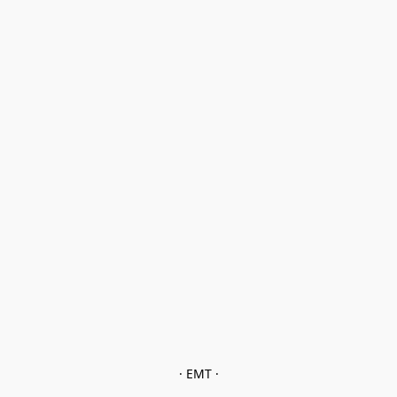
· EMT ·