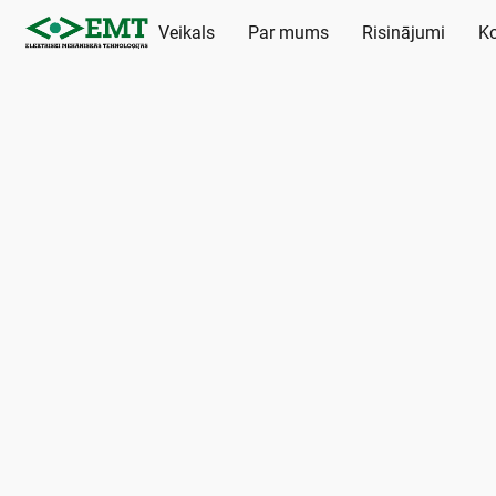
Veikals
Par mums
Risinājumi
Ko