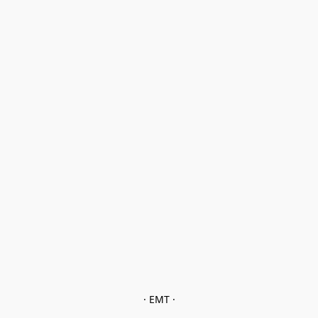
· EMT ·