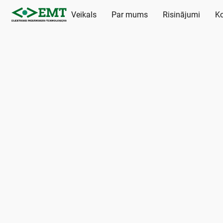
Veikals
Par mums
Risinājumi
Ko