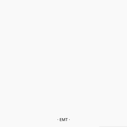
· EMT ·