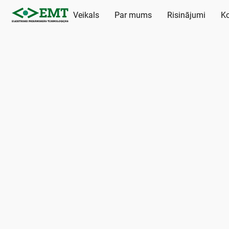
Veikals
Par mums
Risinājumi
Ko