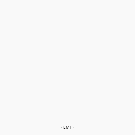
· EMT ·