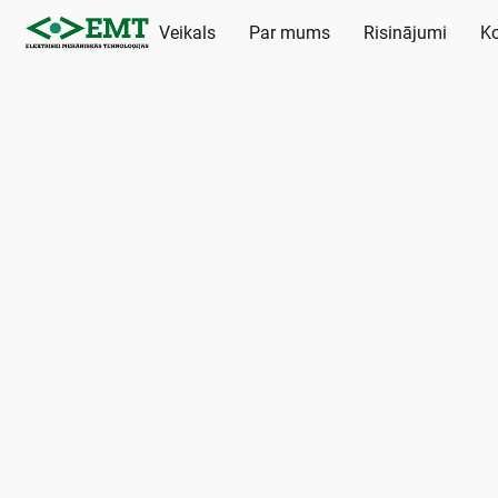
Veikals
Par mums
Risinājumi
Ko