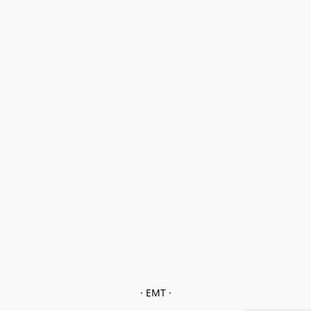
· EMT ·