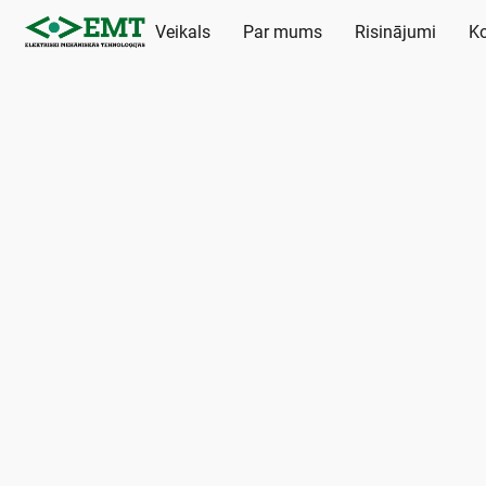
Veikals
Par mums
Risinājumi
Ko