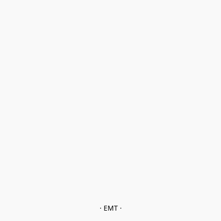
· EMT ·