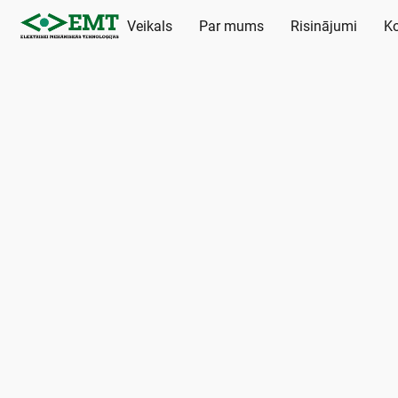
Veikals
Par mums
Risinājumi
Ko