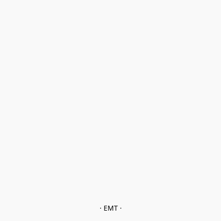
· EMT ·