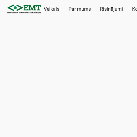
Veikals
Par mums
Risinājumi
Ko