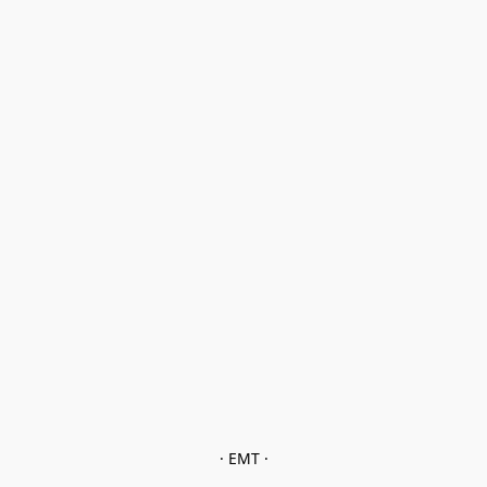
· EMT ·