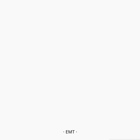
· EMT ·