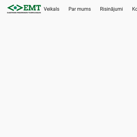
Veikals
Par mums
Risinājumi
Ko