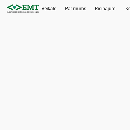
Veikals
Par mums
Risinājumi
Ko