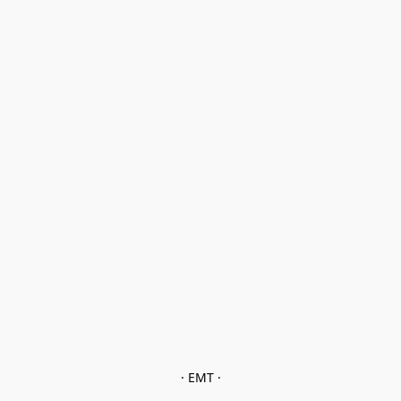
· EMT ·