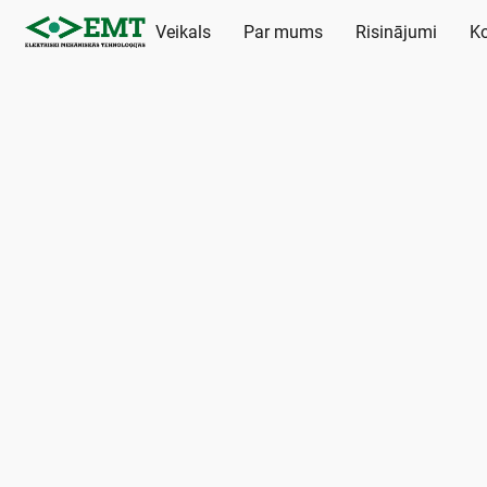
Veikals
Par mums
Risinājumi
Ko