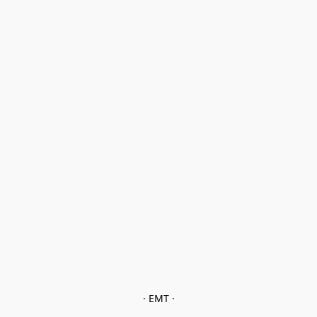
· EMT ·