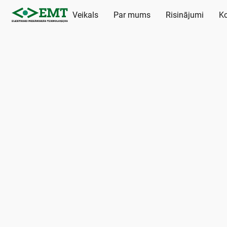
Veikals
Par mums
Risinājumi
Ko