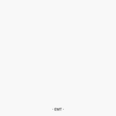
· EMT ·