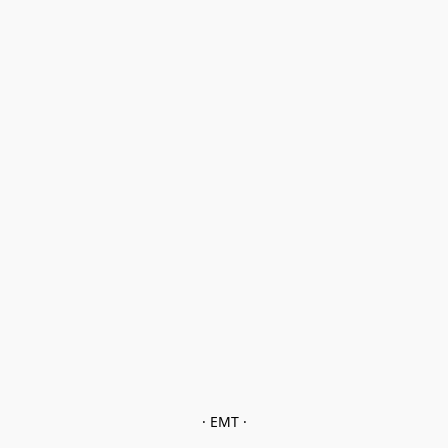
· EMT ·