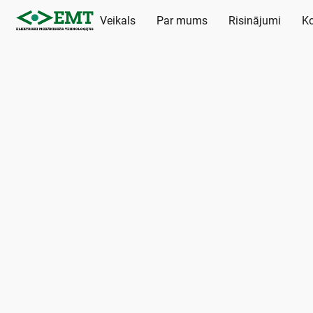
Veikals
Par mums
Risinājumi
Ko