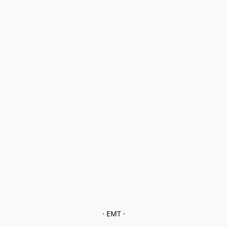
· EMT ·