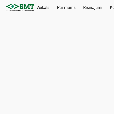
Veikals
Par mums
Risinājumi
Ko