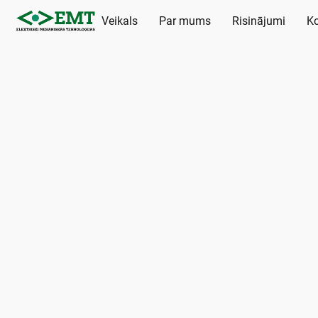
Veikals
Par mums
Risinājumi
Ko