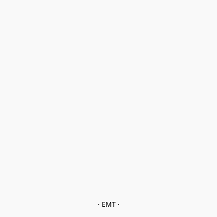
· EMT ·