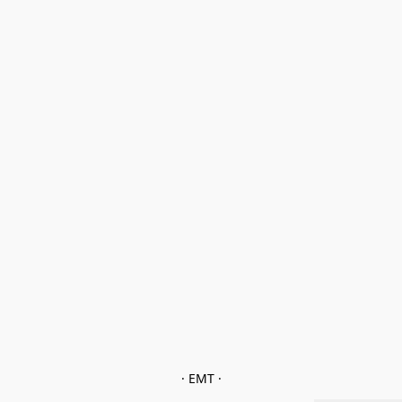
· EMT ·