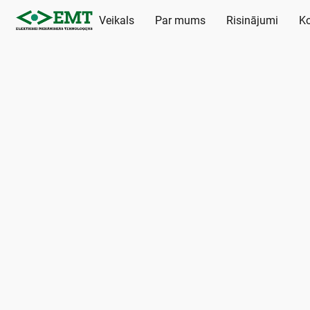
Veikals
Par mums
Risinājumi
Ko