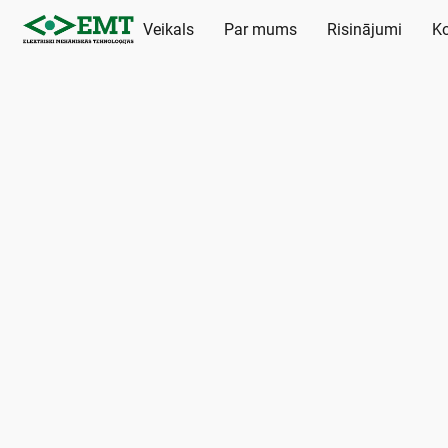
Veikals
Par mums
Risinājumi
Ko