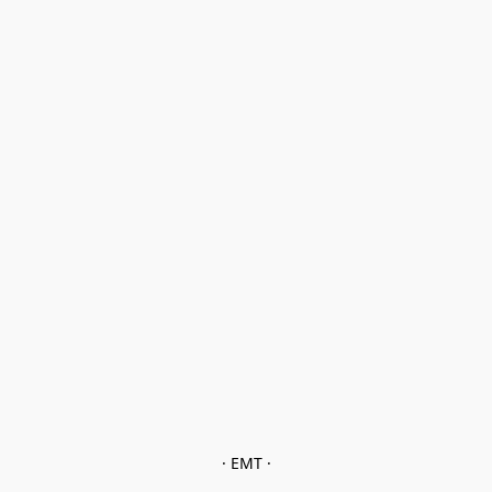
· EMT ·