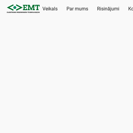
Veikals
Par mums
Risinājumi
Ko