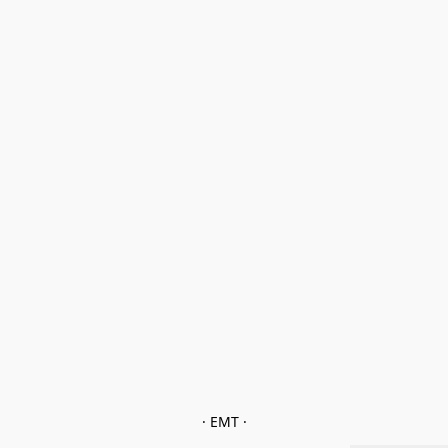
· EMT ·