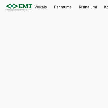
Veikals
Par mums
Risinājumi
Ko