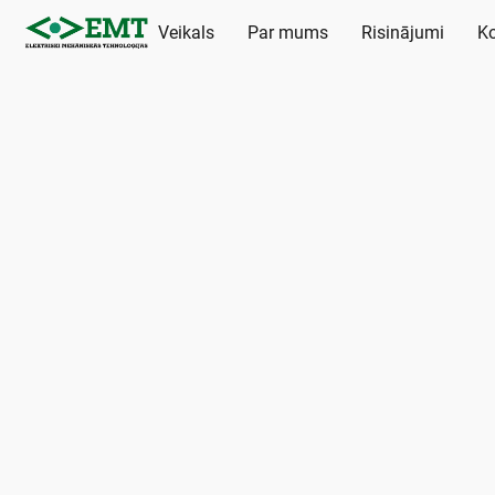
Veikals
Par mums
Risinājumi
Ko