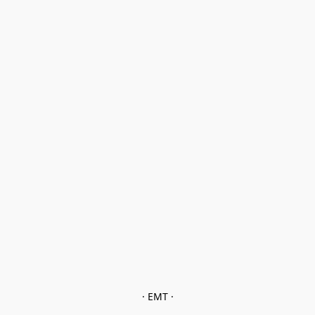
· EMT ·