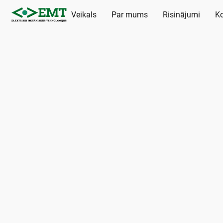
Veikals
Par mums
Risinājumi
Ko