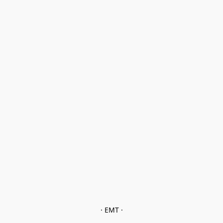
· EMT ·