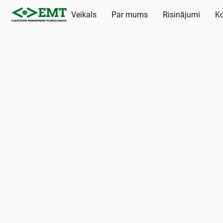
Veikals
Par mums
Risinājumi
Ko