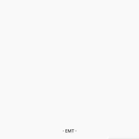
· EMT ·