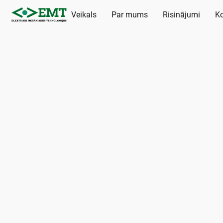
Veikals
Par mums
Risinājumi
Ko