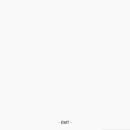
· EMT ·