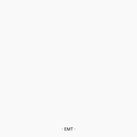
· EMT ·