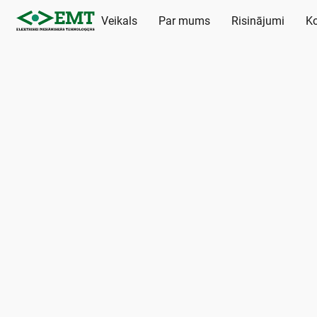
Veikals
Par mums
Risinājumi
Ko